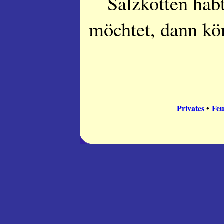
Salzkotten habt
möchtet, dann kön
Privates
•
Fe